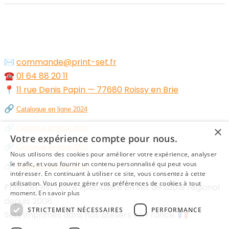
✉️
commande@print-set.fr
☎️
01 64 88 20 11
📍
11 rue Denis Papin — 77680 Roissy en Brie
🔗
Catalogue en ligne 2024
🔗
×
Catalogue en ligne 2023
Votre expérience compte pour nous.
🔗
Catalogue en ligne 2022
Nous utilisons des cookies pour améliorer votre expérience, analyser
🔗
le trafic, et vous fournir un contenu personnalisé qui peut vous
Catalogue en ligne 2021
intéresser. En continuant à utiliser ce site, vous consentez à cette
utilisation. Vous pouvez gérer vos préférences de cookies à tout
Print Set est votre spécialiste en set de table régional
moment.
En savoir plus
depuis 2008.
STRICTEMENT NÉCESSAIRES
PERFORMANCE
Sets imprimés dans nos ateliers en France. 🇫🇷