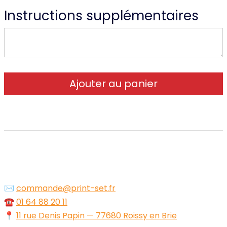
Instructions supplémentaires
✉️
commande@print-set.fr
☎️
01 64 88 20 11
📍
11 rue Denis Papin — 77680 Roissy en Brie