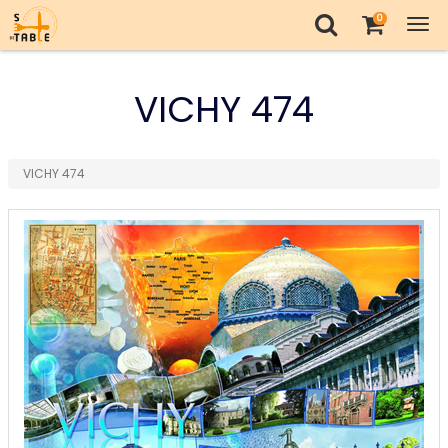
0
Tog
nav
VICHY 474
VICHY 474