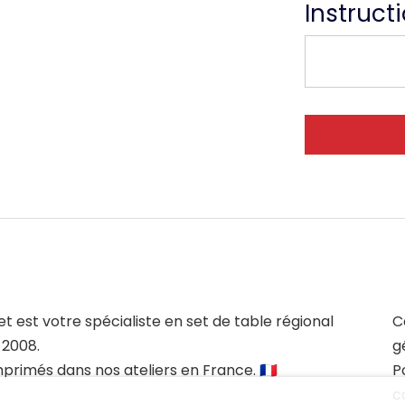
Instruct
et est votre spécialiste en set de table régional
C
 2008.
g
mprimés dans nos ateliers en France. 🇫🇷
P
c