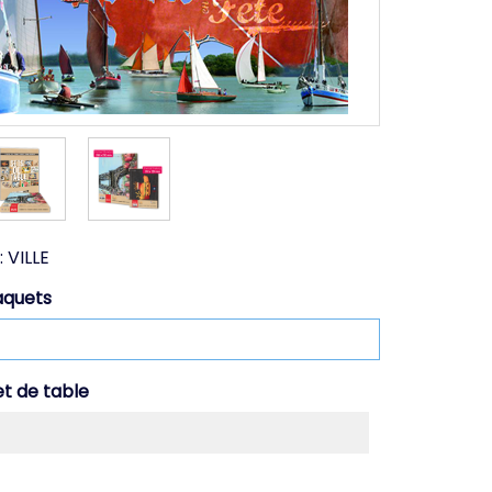
:
VILLE
aquets
et de table