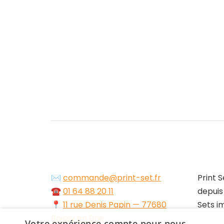
✉️
commande@print-set.fr
Print S
☎️
01 64 88 20 11
depuis
📍
11 rue Denis Papin — 77680
Sets i
Roissy en Brie
Votre expérience compte pour nous.