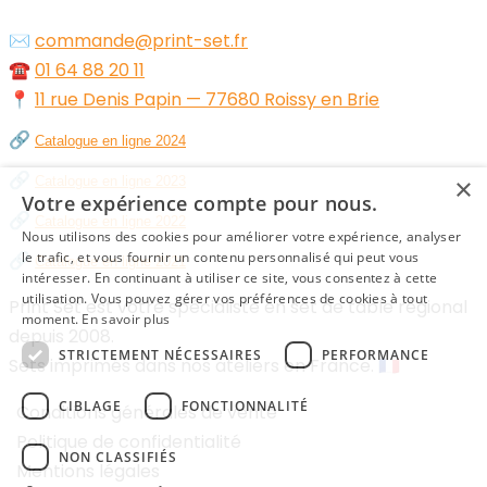
✉️
commande@print-set.fr
☎️
01 64 88 20 11
📍
11 rue Denis Papin — 77680 Roissy en Brie
🔗
Catalogue en ligne 2024
🔗
×
Catalogue en ligne 2023
Votre expérience compte pour nous.
🔗
Catalogue en ligne 2022
Nous utilisons des cookies pour améliorer votre expérience, analyser
🔗
le trafic, et vous fournir un contenu personnalisé qui peut vous
Catalogue en ligne 2021
intéresser. En continuant à utiliser ce site, vous consentez à cette
utilisation. Vous pouvez gérer vos préférences de cookies à tout
Print Set est votre spécialiste en set de table régional
moment.
En savoir plus
depuis 2008.
STRICTEMENT NÉCESSAIRES
PERFORMANCE
Sets imprimés dans nos ateliers en France. 🇫🇷
CIBLAGE
FONCTIONNALITÉ
Conditions générales de vente
Politique de confidentialité
NON CLASSIFIÉS
Mentions légales