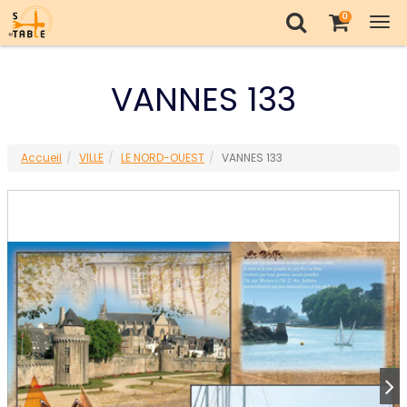
0
Tog
nav
VANNES 133
Accueil
VILLE
LE NORD-OUEST
VANNES 133