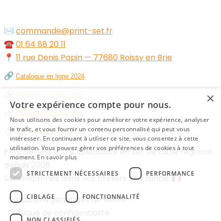
✉️
commande@print-set.fr
☎️
01 64 88 20 11
📍
11 rue Denis Papin — 77680 Roissy en Brie
🔗
Catalogue en ligne 2024
🔗
×
Catalogue en ligne 2023
Votre expérience compte pour nous.
🔗
Catalogue en ligne 2022
Nous utilisons des cookies pour améliorer votre expérience, analyser
🔗
le trafic, et vous fournir un contenu personnalisé qui peut vous
Catalogue en ligne 2021
intéresser. En continuant à utiliser ce site, vous consentez à cette
utilisation. Vous pouvez gérer vos préférences de cookies à tout
Print Set est votre spécialiste en set de table régional
moment.
En savoir plus
depuis 2008.
STRICTEMENT NÉCESSAIRES
PERFORMANCE
Sets imprimés dans nos ateliers en France. 🇫🇷
CIBLAGE
FONCTIONNALITÉ
Conditions générales de vente
Politique de confidentialité
NON CLASSIFIÉS