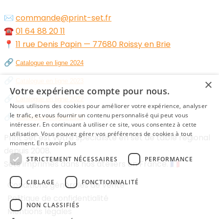
✉️
commande@print-set.fr
☎️
01 64 88 20 11
📍
11 rue Denis Papin — 77680 Roissy en Brie
🔗
Catalogue en ligne 2024
🔗
×
Catalogue en ligne 2023
Votre expérience compte pour nous.
🔗
Catalogue en ligne 2022
Nous utilisons des cookies pour améliorer votre expérience, analyser
🔗
le trafic, et vous fournir un contenu personnalisé qui peut vous
Catalogue en ligne 2021
intéresser. En continuant à utiliser ce site, vous consentez à cette
utilisation. Vous pouvez gérer vos préférences de cookies à tout
Print Set est votre spécialiste en set de table régional
moment.
En savoir plus
depuis 2008.
STRICTEMENT NÉCESSAIRES
PERFORMANCE
Sets imprimés dans nos ateliers en France. 🇫🇷
CIBLAGE
FONCTIONNALITÉ
Conditions générales de vente
Politique de confidentialité
NON CLASSIFIÉS
Mentions légales