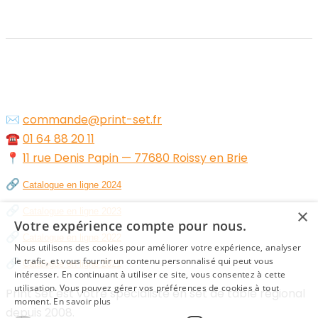
✉️
commande@print-set.fr
☎️
01 64 88 20 11
📍
11 rue Denis Papin — 77680 Roissy en Brie
🔗
Catalogue en ligne 2024
🔗
×
Catalogue en ligne 2023
Votre expérience compte pour nous.
🔗
Catalogue en ligne 2022
Nous utilisons des cookies pour améliorer votre expérience, analyser
🔗
le trafic, et vous fournir un contenu personnalisé qui peut vous
Catalogue en ligne 2021
intéresser. En continuant à utiliser ce site, vous consentez à cette
utilisation. Vous pouvez gérer vos préférences de cookies à tout
Print Set est votre spécialiste en set de table régional
moment.
En savoir plus
depuis 2008.