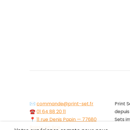
✉️
commande@print-set.fr
Print S
☎️
01 64 88 20 11
depuis
📍
11 rue Denis Papin — 77680
Sets i
Roissy en Brie