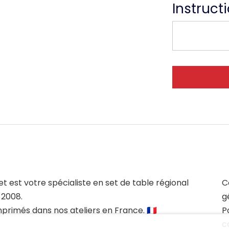
Instruct
et est votre spécialiste en set de table régional
C
 2008.
g
mprimés dans nos ateliers en France. 🇫🇷
P
c