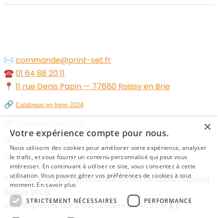
✉️
commande@print-set.fr
☎️
01 64 88 20 11
📍
11 rue Denis Papin — 77680 Roissy en Brie
🔗
Catalogue en ligne 2024
🔗
×
Catalogue en ligne 2023
Votre expérience compte pour nous.
🔗
Catalogue en ligne 2022
Nous utilisons des cookies pour améliorer votre expérience, analyser
🔗
le trafic, et vous fournir un contenu personnalisé qui peut vous
Catalogue en ligne 2021
intéresser. En continuant à utiliser ce site, vous consentez à cette
utilisation. Vous pouvez gérer vos préférences de cookies à tout
Print Set est votre spécialiste en set de table régional
moment.
En savoir plus
depuis 2008.
STRICTEMENT NÉCESSAIRES
PERFORMANCE
Sets imprimés dans nos ateliers en France. 🇫🇷