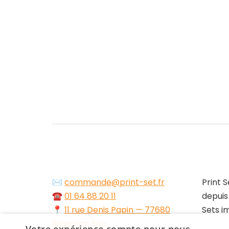
✉️
commande@print-set.fr
Print S
☎️
01 64 88 20 11
depuis
📍
11 rue Denis Papin — 77680
Sets i
Roissy en Brie