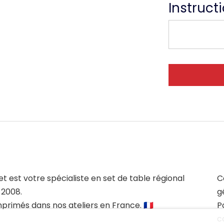
Instruct
et est votre spécialiste en set de table régional
C
 2008.
g
mprimés dans nos ateliers en France. 🇫🇷
P
c