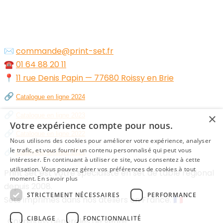
✉️
commande@print-set.fr
☎️
01 64 88 20 11
📍
11 rue Denis Papin — 77680 Roissy en Brie
🔗
Catalogue en ligne 2024
🔗
×
Catalogue en ligne 2023
Votre expérience compte pour nous.
🔗
Catalogue en ligne 2022
Nous utilisons des cookies pour améliorer votre expérience, analyser
🔗
le trafic, et vous fournir un contenu personnalisé qui peut vous
Catalogue en ligne 2021
intéresser. En continuant à utiliser ce site, vous consentez à cette
utilisation. Vous pouvez gérer vos préférences de cookies à tout
Print Set est votre spécialiste en set de table régional
moment.
En savoir plus
depuis 2008.
STRICTEMENT NÉCESSAIRES
PERFORMANCE
Sets imprimés dans nos ateliers en France. 🇫🇷
CIBLAGE
FONCTIONNALITÉ
Conditions générales de vente