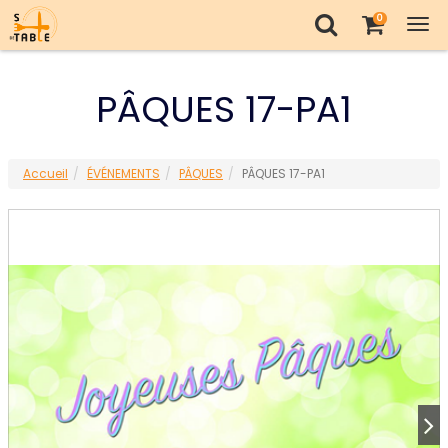
0
Tog
nav
PÂQUES 17-PA1
Accueil
ÉVÉNEMENTS
PÂQUES
PÂQUES 17-PA1