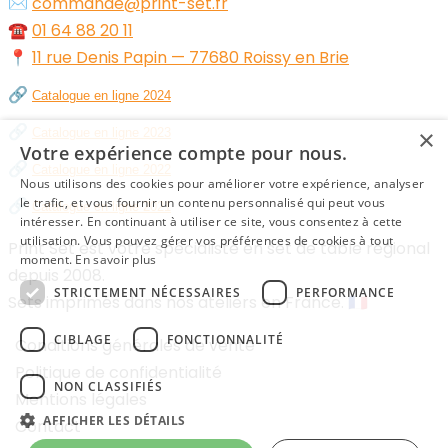
✉️
commande@print-set.fr
☎️
01 64 88 20 11
📍
11 rue Denis Papin — 77680 Roissy en Brie
🔗
Catalogue en ligne 2024
🔗
×
Catalogue en ligne 2023
Votre expérience compte pour nous.
🔗
Catalogue en ligne 2022
Nous utilisons des cookies pour améliorer votre expérience, analyser
🔗
le trafic, et vous fournir un contenu personnalisé qui peut vous
Catalogue en ligne 2021
intéresser. En continuant à utiliser ce site, vous consentez à cette
utilisation. Vous pouvez gérer vos préférences de cookies à tout
Print Set est votre spécialiste en set de table régional
moment.
En savoir plus
depuis 2008.
STRICTEMENT NÉCESSAIRES
PERFORMANCE
Sets imprimés dans nos ateliers en France. 🇫🇷
CIBLAGE
FONCTIONNALITÉ
Conditions générales de vente
Politique de confidentialité
NON CLASSIFIÉS
Mentions légales
AFFICHER LES DÉTAILS
Contact