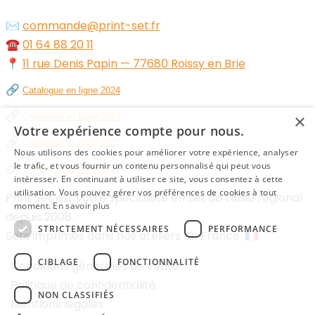
✉️
commande@print-set.fr
☎️
01 64 88 20 11
📍
11 rue Denis Papin — 77680 Roissy en Brie
🔗
Catalogue en ligne 2024
🔗
×
Catalogue en ligne 2023
Votre expérience compte pour nous.
🔗
Catalogue en ligne 2022
Nous utilisons des cookies pour améliorer votre expérience, analyser
🔗
le trafic, et vous fournir un contenu personnalisé qui peut vous
Catalogue en ligne 2021
intéresser. En continuant à utiliser ce site, vous consentez à cette
utilisation. Vous pouvez gérer vos préférences de cookies à tout
Print Set est votre spécialiste en set de table régional
moment.
En savoir plus
depuis 2008.
STRICTEMENT NÉCESSAIRES
PERFORMANCE
Sets imprimés dans nos ateliers en France. 🇫🇷
CIBLAGE
FONCTIONNALITÉ
Conditions générales de vente
Politique de confidentialité
NON CLASSIFIÉS
Mentions légales