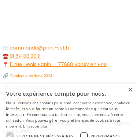
✉️
commande@print-set.fr
☎️
01 64 88 20 11
📍
11 rue Denis Papin — 77680 Roissy en Brie
🔗
Catalogue en ligne 2024
🔗
×
Catalogue en ligne 2023
Votre expérience compte pour nous.
🔗
Catalogue en ligne 2022
Nous utilisons des cookies pour améliorer votre expérience, analyser
🔗
le trafic, et vous fournir un contenu personnalisé qui peut vous
Catalogue en ligne 2021
intéresser. En continuant à utiliser ce site, vous consentez à cette
utilisation. Vous pouvez gérer vos préférences de cookies à tout
Print Set est votre spécialiste en set de table régional
moment.
En savoir plus
depuis 2008.
STRICTEMENT NÉCESSAIRES
PERFORMANCE