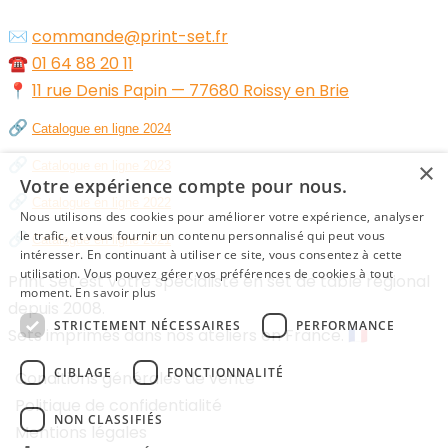
✉️
commande@print-set.fr
☎️
01 64 88 20 11
📍
11 rue Denis Papin — 77680 Roissy en Brie
🔗
Catalogue en ligne 2024
🔗
×
Catalogue en ligne 2023
Votre expérience compte pour nous.
🔗
Catalogue en ligne 2022
Nous utilisons des cookies pour améliorer votre expérience, analyser
🔗
le trafic, et vous fournir un contenu personnalisé qui peut vous
Catalogue en ligne 2021
intéresser. En continuant à utiliser ce site, vous consentez à cette
utilisation. Vous pouvez gérer vos préférences de cookies à tout
Print Set est votre spécialiste en set de table régional
moment.
En savoir plus
depuis 2008.
STRICTEMENT NÉCESSAIRES
PERFORMANCE
Sets imprimés dans nos ateliers en France. 🇫🇷
CIBLAGE
FONCTIONNALITÉ
Conditions générales de vente
Politique de confidentialité
NON CLASSIFIÉS
Mentions légales