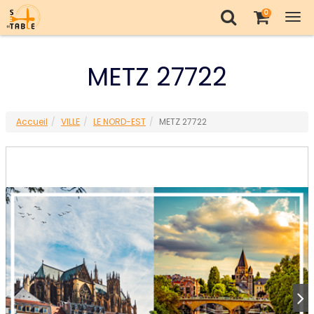
0
Tog
nav
METZ 27722
Accueil
VILLE
LE NORD-EST
METZ 27722