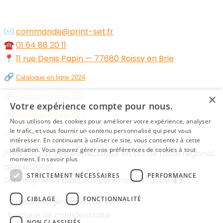
✉️
commande@print-set.fr
☎️
01 64 88 20 11
📍
11 rue Denis Papin — 77680 Roissy en Brie
🔗
Catalogue en ligne 2024
🔗
×
Catalogue en ligne 2023
Votre expérience compte pour nous.
🔗
Catalogue en ligne 2022
Nous utilisons des cookies pour améliorer votre expérience, analyser
🔗
le trafic, et vous fournir un contenu personnalisé qui peut vous
Catalogue en ligne 2021
intéresser. En continuant à utiliser ce site, vous consentez à cette
utilisation. Vous pouvez gérer vos préférences de cookies à tout
Print Set est votre spécialiste en set de table régional
moment.
En savoir plus
depuis 2008.
STRICTEMENT NÉCESSAIRES
PERFORMANCE
Sets imprimés dans nos ateliers en France. 🇫🇷
CIBLAGE
FONCTIONNALITÉ
Conditions générales de vente
Politique de confidentialité
NON CLASSIFIÉS