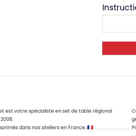
Instruct
et est votre spécialiste en set de table régional
C
 2008.
g
mprimés dans nos ateliers en France. 🇫🇷
P
c