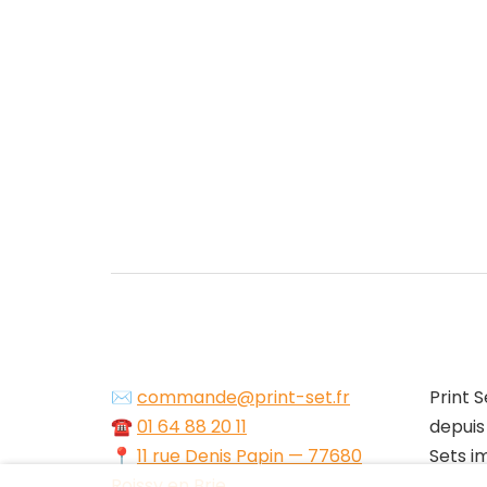
✉️
commande@print-set.fr
Print S
☎️
01 64 88 20 11
depuis
📍
11 rue Denis Papin — 77680
Sets i
Roissy en Brie