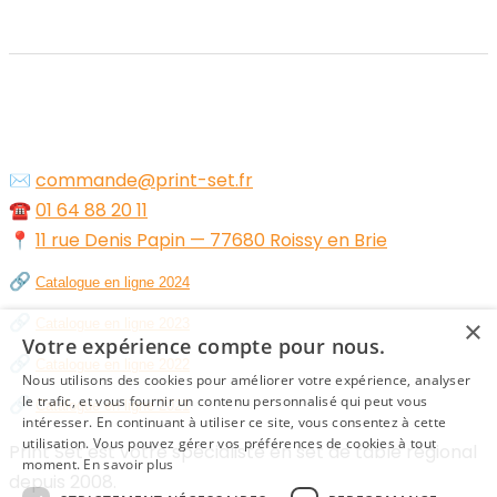
✉️
commande@print-set.fr
☎️
01 64 88 20 11
📍
11 rue Denis Papin — 77680 Roissy en Brie
🔗
Catalogue en ligne 2024
🔗
×
Catalogue en ligne 2023
Votre expérience compte pour nous.
🔗
Catalogue en ligne 2022
Nous utilisons des cookies pour améliorer votre expérience, analyser
🔗
le trafic, et vous fournir un contenu personnalisé qui peut vous
Catalogue en ligne 2021
intéresser. En continuant à utiliser ce site, vous consentez à cette
utilisation. Vous pouvez gérer vos préférences de cookies à tout
Print Set est votre spécialiste en set de table régional
moment.
En savoir plus
depuis 2008.