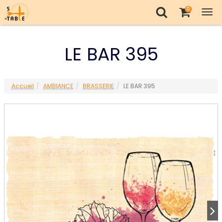
0
Tog
nav
LE BAR 395
Accueil
AMBIANCE
BRASSERIE
LE BAR 395