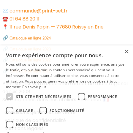
✉️
commande@print-set.fr
☎️
01 64 88 20 11
📍
11 rue Denis Papin — 77680 Roissy en Brie
🔗
Catalogue en ligne 2024
🔗
×
Catalogue en ligne 2023
Votre expérience compte pour nous.
🔗
Catalogue en ligne 2022
Nous utilisons des cookies pour améliorer votre expérience, analyser
🔗
le trafic, et vous fournir un contenu personnalisé qui peut vous
Catalogue en ligne 2021
intéresser. En continuant à utiliser ce site, vous consentez à cette
utilisation. Vous pouvez gérer vos préférences de cookies à tout
Print Set est votre spécialiste en set de table régional
moment.
En savoir plus
depuis 2008.
STRICTEMENT NÉCESSAIRES
PERFORMANCE
Sets imprimés dans nos ateliers en France. 🇫🇷
CIBLAGE
FONCTIONNALITÉ
Conditions générales de vente
Politique de confidentialité
NON CLASSIFIÉS
Mentions légales