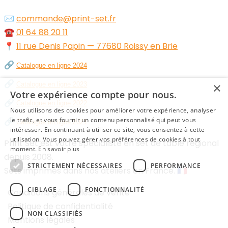
✉️
commande@print-set.fr
☎️
01 64 88 20 11
📍
11 rue Denis Papin — 77680 Roissy en Brie
🔗
Catalogue en ligne 2024
🔗
×
Catalogue en ligne 2023
Votre expérience compte pour nous.
🔗
Catalogue en ligne 2022
Nous utilisons des cookies pour améliorer votre expérience, analyser
🔗
le trafic, et vous fournir un contenu personnalisé qui peut vous
Catalogue en ligne 2021
intéresser. En continuant à utiliser ce site, vous consentez à cette
utilisation. Vous pouvez gérer vos préférences de cookies à tout
Print Set est votre spécialiste en set de table régional
moment.
En savoir plus
depuis 2008.
STRICTEMENT NÉCESSAIRES
PERFORMANCE
Sets imprimés dans nos ateliers en France. 🇫🇷
CIBLAGE
FONCTIONNALITÉ
Conditions générales de vente
Politique de confidentialité
NON CLASSIFIÉS
Mentions légales