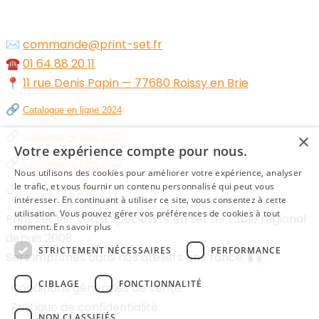
✉️
commande@print-set.fr
☎️
01 64 88 20 11
📍
11 rue Denis Papin — 77680 Roissy en Brie
🔗
Catalogue en ligne 2024
🔗
×
Catalogue en ligne 2023
Votre expérience compte pour nous.
🔗
Catalogue en ligne 2022
Nous utilisons des cookies pour améliorer votre expérience, analyser
🔗
le trafic, et vous fournir un contenu personnalisé qui peut vous
Catalogue en ligne 2021
intéresser. En continuant à utiliser ce site, vous consentez à cette
utilisation. Vous pouvez gérer vos préférences de cookies à tout
Print Set est votre spécialiste en set de table régional
moment.
En savoir plus
depuis 2008.
STRICTEMENT NÉCESSAIRES
PERFORMANCE
Sets imprimés dans nos ateliers en France. 🇫🇷
CIBLAGE
FONCTIONNALITÉ
Conditions générales de vente
Politique de confidentialité
NON CLASSIFIÉS