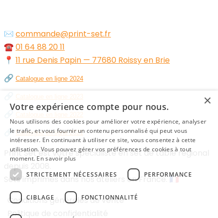
✉️
commande@print-set.fr
☎️
01 64 88 20 11
📍
11 rue Denis Papin — 77680 Roissy en Brie
🔗
Catalogue en ligne 2024
🔗
×
Catalogue en ligne 2023
Votre expérience compte pour nous.
🔗
Catalogue en ligne 2022
Nous utilisons des cookies pour améliorer votre expérience, analyser
🔗
le trafic, et vous fournir un contenu personnalisé qui peut vous
Catalogue en ligne 2021
intéresser. En continuant à utiliser ce site, vous consentez à cette
utilisation. Vous pouvez gérer vos préférences de cookies à tout
Print Set est votre spécialiste en set de table régional
moment.
En savoir plus
depuis 2008.
STRICTEMENT NÉCESSAIRES
PERFORMANCE
Sets imprimés dans nos ateliers en France. 🇫🇷
CIBLAGE
FONCTIONNALITÉ
Conditions générales de vente
Politique de confidentialité