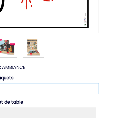
:
AMBIANCE
aquets
et de table