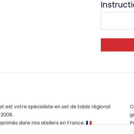
Instruct
et est votre spécialiste en set de table régional
C
 2008.
g
mprimés dans nos ateliers en France. 🇫🇷
P
c