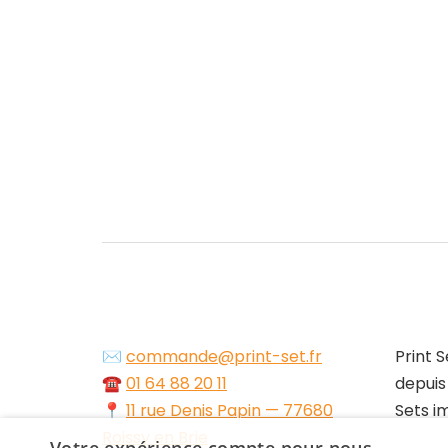
✉️
commande@print-set.fr
Print S
☎️
01 64 88 20 11
depuis
📍
11 rue Denis Papin — 77680
Sets i
Roissy en Brie