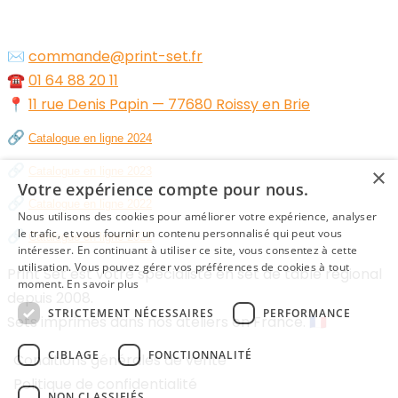
✉️
commande@print-set.fr
☎️
01 64 88 20 11
📍
11 rue Denis Papin — 77680 Roissy en Brie
🔗
Catalogue en ligne 2024
🔗
×
Catalogue en ligne 2023
Votre expérience compte pour nous.
🔗
Catalogue en ligne 2022
Nous utilisons des cookies pour améliorer votre expérience, analyser
🔗
le trafic, et vous fournir un contenu personnalisé qui peut vous
Catalogue en ligne 2021
intéresser. En continuant à utiliser ce site, vous consentez à cette
utilisation. Vous pouvez gérer vos préférences de cookies à tout
Print Set est votre spécialiste en set de table régional
moment.
En savoir plus
depuis 2008.
STRICTEMENT NÉCESSAIRES
PERFORMANCE
Sets imprimés dans nos ateliers en France. 🇫🇷
CIBLAGE
FONCTIONNALITÉ
Conditions générales de vente
Politique de confidentialité
NON CLASSIFIÉS