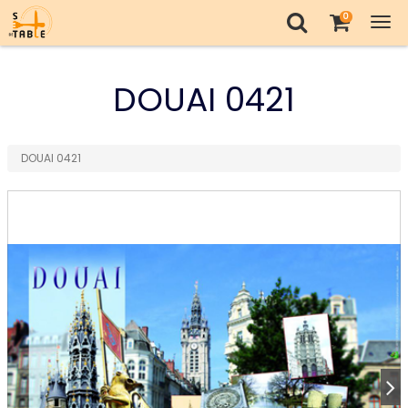
0
Tog
nav
DOUAI 0421
DOUAI 0421