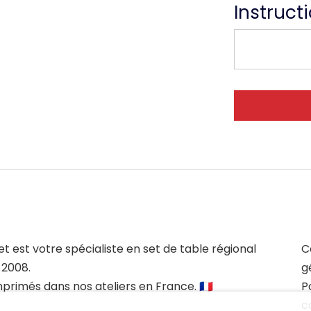
Instruct
et est votre spécialiste en set de table régional
C
 2008.
g
mprimés dans nos ateliers en France. 🇫🇷
P
c