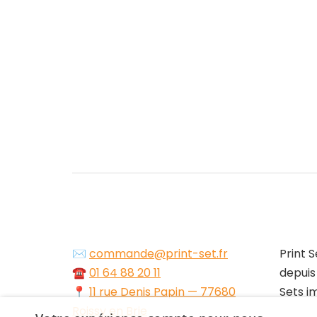
✉️
commande@print-set.fr
Print S
☎️
01 64 88 20 11
depuis
📍
11 rue Denis Papin — 77680
Sets i
Roissy en Brie