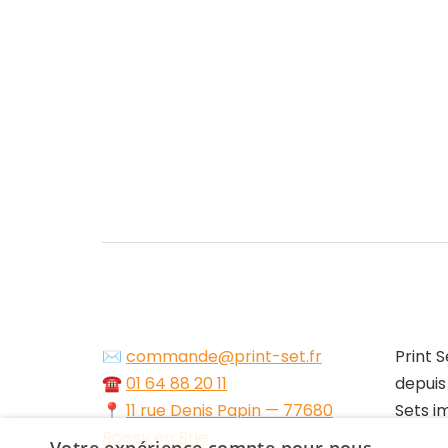
✉️
commande@print-set.fr
Print S
☎️
01 64 88 20 11
depuis
📍
11 rue Denis Papin — 77680
Sets i
Roissy en Brie