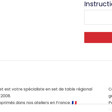
Instruct
et est votre spécialiste en set de table régional
C
 2008.
g
mprimés dans nos ateliers en France. 🇫🇷
P
c