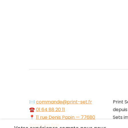
✉️
commande@print-set.fr
Print S
☎️
01 64 88 20 11
depuis
📍
11 rue Denis Papin — 77680
Sets i
Roissy en Brie