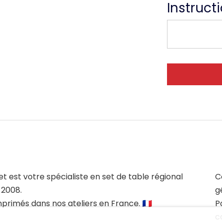
Instruct
et est votre spécialiste en set de table régional
C
 2008.
g
mprimés dans nos ateliers en France. 🇫🇷
P
c