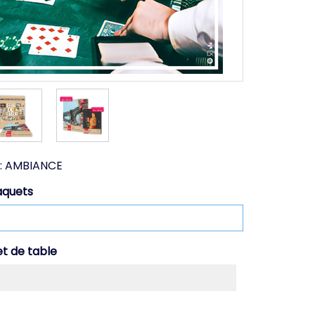
:
AMBIANCE
aquets
et de table