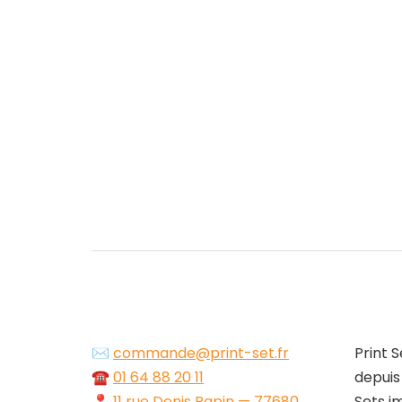
✉️
commande@print-set.fr
Print S
☎️
01 64 88 20 11
depuis
📍
11 rue Denis Papin — 77680
Sets i