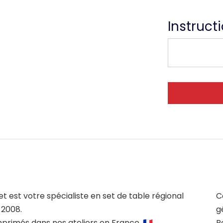
Instruct
et est votre spécialiste en set de table régional
C
 2008.
g
mprimés dans nos ateliers en France. 🇫🇷
P