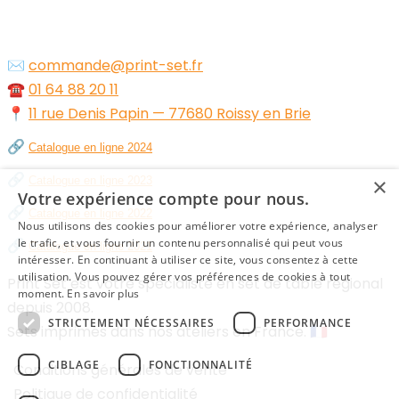
✉️
commande@print-set.fr
☎️
01 64 88 20 11
📍
11 rue Denis Papin — 77680 Roissy en Brie
🔗
Catalogue en ligne 2024
🔗
×
Catalogue en ligne 2023
Votre expérience compte pour nous.
🔗
Catalogue en ligne 2022
Nous utilisons des cookies pour améliorer votre expérience, analyser
🔗
le trafic, et vous fournir un contenu personnalisé qui peut vous
Catalogue en ligne 2021
intéresser. En continuant à utiliser ce site, vous consentez à cette
utilisation. Vous pouvez gérer vos préférences de cookies à tout
Print Set est votre spécialiste en set de table régional
moment.
En savoir plus
depuis 2008.
STRICTEMENT NÉCESSAIRES
PERFORMANCE
Sets imprimés dans nos ateliers en France. 🇫🇷
CIBLAGE
FONCTIONNALITÉ
Conditions générales de vente
Politique de confidentialité