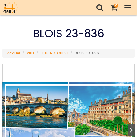
0
Tog
nav
BLOIS 23-836
Accueil
VILLE
LE NORD-OUEST
BLOIS 23-836