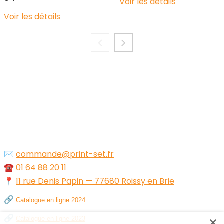
Voir les détails
Voir les détails
✉️
commande@print-set.fr
☎️
01 64 88 20 11
📍
11 rue Denis Papin — 77680 Roissy en Brie
🔗
Catalogue en ligne 2024
🔗
×
Catalogue en ligne 2023