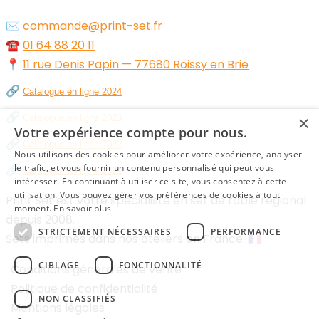
✉️
commande@print-set.fr
☎️
01 64 88 20 11
📍
11 rue Denis Papin — 77680 Roissy en Brie
🔗
Catalogue en ligne 2024
🔗
×
Catalogue en ligne 2023
Votre expérience compte pour nous.
🔗
Catalogue en ligne 2022
Nous utilisons des cookies pour améliorer votre expérience, analyser
🔗
le trafic, et vous fournir un contenu personnalisé qui peut vous
Catalogue en ligne 2021
intéresser. En continuant à utiliser ce site, vous consentez à cette
utilisation. Vous pouvez gérer vos préférences de cookies à tout
Print Set est votre spécialiste en set de table régional
moment.
En savoir plus
depuis 2008.
STRICTEMENT NÉCESSAIRES
PERFORMANCE
Sets imprimés dans nos ateliers en France. 🇫🇷
CIBLAGE
FONCTIONNALITÉ
Conditions générales de vente
Politique de confidentialité
NON CLASSIFIÉS
Mentions légales