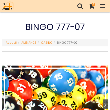
0
Tog
nav
BINGO 777-07
Accueil
AMBIANCE
CASINO
BINGO 777-07