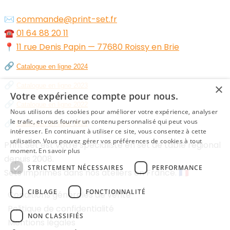
✉️
commande@print-set.fr
☎️
01 64 88 20 11
📍
11 rue Denis Papin — 77680 Roissy en Brie
🔗
Catalogue en ligne 2024
🔗
×
Catalogue en ligne 2023
Votre expérience compte pour nous.
🔗
Catalogue en ligne 2022
Nous utilisons des cookies pour améliorer votre expérience, analyser
🔗
le trafic, et vous fournir un contenu personnalisé qui peut vous
Catalogue en ligne 2021
intéresser. En continuant à utiliser ce site, vous consentez à cette
utilisation. Vous pouvez gérer vos préférences de cookies à tout
Print Set est votre spécialiste en set de table régional
moment.
En savoir plus
depuis 2008.
STRICTEMENT NÉCESSAIRES
PERFORMANCE
Sets imprimés dans nos ateliers en France. 🇫🇷
CIBLAGE
FONCTIONNALITÉ
Conditions générales de vente
Politique de confidentialité
NON CLASSIFIÉS
Mentions légales