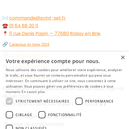
✉️
commande@print-set.fr
☎️
01 64 88 20 11
📍
11 rue Denis Papin — 77680 Roissy en Brie
🔗
Catalogue en ligne 2024
🔗
×
Catalogue en ligne 2023
Votre expérience compte pour nous.
🔗
Catalogue en ligne 2022
Nous utilisons des cookies pour améliorer votre expérience, analyser
🔗
le trafic, et vous fournir un contenu personnalisé qui peut vous
Catalogue en ligne 2021
intéresser. En continuant à utiliser ce site, vous consentez à cette
utilisation. Vous pouvez gérer vos préférences de cookies à tout
Print Set est votre spécialiste en set de table régional
moment.
En savoir plus
depuis 2008.
STRICTEMENT NÉCESSAIRES
PERFORMANCE
Sets imprimés dans nos ateliers en France. 🇫🇷
CIBLAGE
FONCTIONNALITÉ
Conditions générales de vente
Politique de confidentialité
NON CLASSIFIÉS