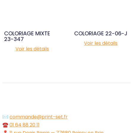
COLORIAGE MIXTE
COLORIAGE 22-06-J
23-347
Voir les détails
Voir les détails
✉️
commande@print-set.fr
☎️
01 64 88 20 11
📍
11 rue Denis Papin — 77680 Roissy en Brie