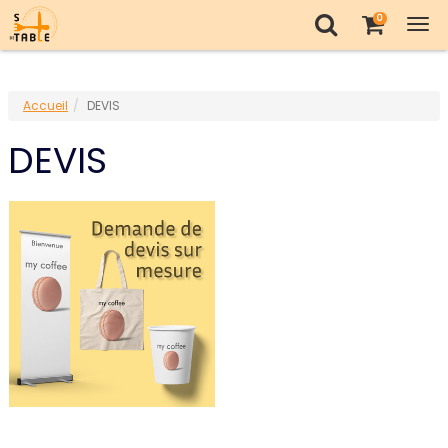
0
Tog
nav
Accueil
DEVIS
DEVIS